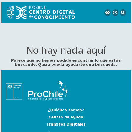
No hay nada aquí
VER
TODO
EL
Parece que no hemos podido encontrar lo que estás
CATÁLOGO
buscando. Quizá pueda ayudarte una búsqueda.
CATEGORÍAS
Año
Publicación
¿Quiénes somos?
129
2
Centro de ayuda
0
Trámites Digitales
2