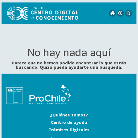
No hay nada aquí
VER
TODO
EL
Parece que no hemos podido encontrar lo que estás
CATÁLOGO
buscando. Quizá pueda ayudarte una búsqueda.
CATEGORÍAS
Año
Publicación
¿Quiénes somos?
129
2
Centro de ayuda
0
Trámites Digitales
2