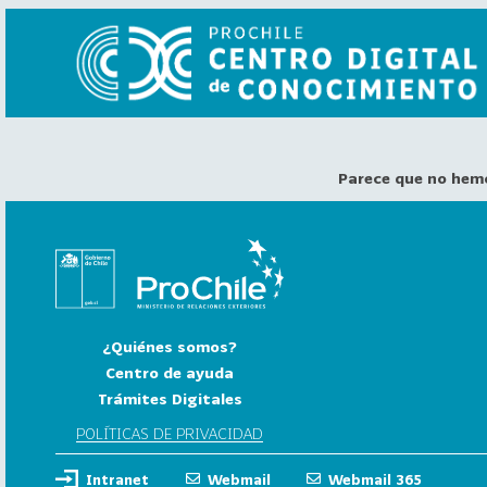
Parece que no hem
VER
TODO
EL
CATÁLOGO
CATEGORÍAS
Año
¿Quiénes somos?
Publicación
Centro de ayuda
Trámites Digitales
129
2
POLÍTICAS DE PRIVACIDAD
0
Intranet
Webmail
Webmail 365
2