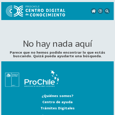
No hay nada aquí
VER
TODO
EL
Parece que no hemos podido encontrar lo que estás
CATÁLOGO
buscando. Quizá pueda ayudarte una búsqueda.
CATEGORÍAS
Año
Publicación
¿Quiénes somos?
129
2
Centro de ayuda
0
Trámites Digitales
2