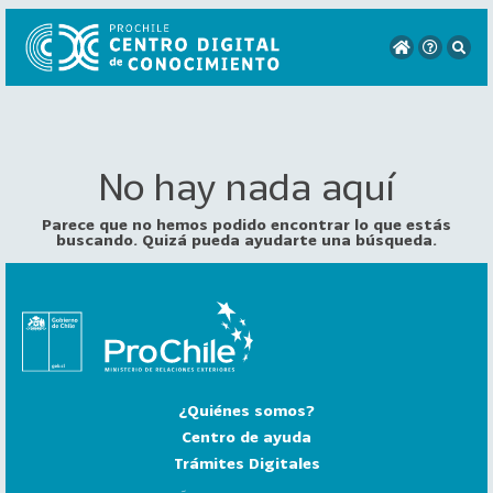
No hay nada aquí
VER
TODO
EL
Parece que no hemos podido encontrar lo que estás
CATÁLOGO
buscando. Quizá pueda ayudarte una búsqueda.
CATEGORÍAS
Año
Publicación
¿Quiénes somos?
129
2
Centro de ayuda
0
Trámites Digitales
2