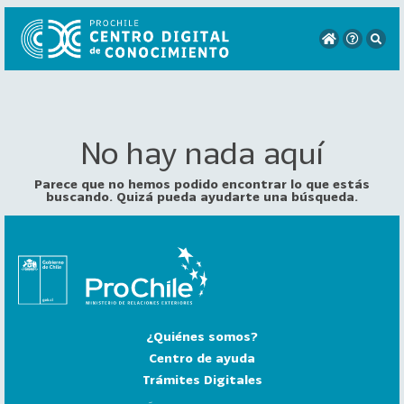
No hay nada aquí
VER
TODO
EL
Parece que no hemos podido encontrar lo que estás
CATÁLOGO
buscando. Quizá pueda ayudarte una búsqueda.
CATEGORÍAS
Año
Publicación
¿Quiénes somos?
129
2
Centro de ayuda
0
Trámites Digitales
2