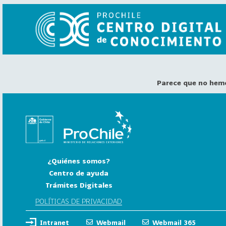
Parece que no hem
VER
TODO
EL
CATÁLOGO
CATEGORÍAS
Año
¿Quiénes somos?
Publicación
Centro de ayuda
Trámites Digitales
129
2
POLÍTICAS DE PRIVACIDAD
0
Intranet
Webmail
Webmail 365
2