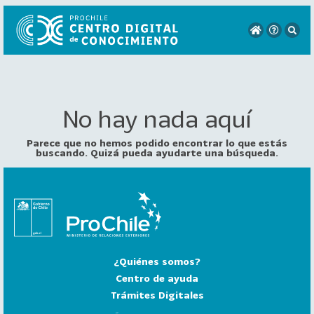
No hay nada aquí
VER
TODO
EL
Parece que no hemos podido encontrar lo que estás
CATÁLOGO
buscando. Quizá pueda ayudarte una búsqueda.
CATEGORÍAS
Año
Publicación
¿Quiénes somos?
129
2
Centro de ayuda
0
Trámites Digitales
2