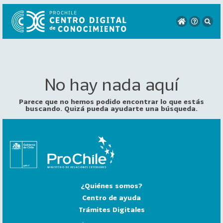
No hay nada aquí
VER
TODO
EL
Parece que no hemos podido encontrar lo que estás
CATÁLOGO
buscando. Quizá pueda ayudarte una búsqueda.
CATEGORÍAS
Año
Publicación
¿Quiénes somos?
129
2
Centro de ayuda
0
Trámites Digitales
2