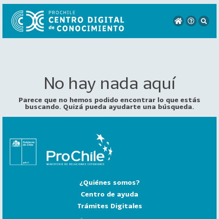
No hay nada aquí
VER
TODO
EL
Parece que no hemos podido encontrar lo que estás
CATÁLOGO
buscando. Quizá pueda ayudarte una búsqueda.
CATEGORÍAS
Año
Publicación
¿Quiénes somos?
129
2
Centro de ayuda
0
Trámites Digitales
2