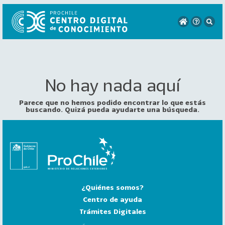
No hay nada aquí
VER
TODO
EL
Parece que no hemos podido encontrar lo que estás
CATÁLOGO
buscando. Quizá pueda ayudarte una búsqueda.
CATEGORÍAS
Año
Publicación
¿Quiénes somos?
129
2
Centro de ayuda
0
Trámites Digitales
2