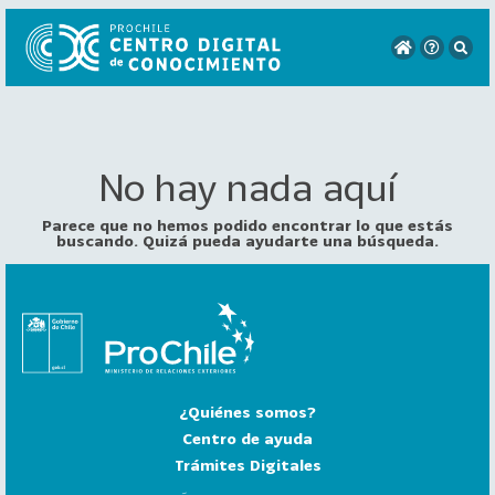
No hay nada aquí
VER
TODO
EL
Parece que no hemos podido encontrar lo que estás
CATÁLOGO
buscando. Quizá pueda ayudarte una búsqueda.
CATEGORÍAS
Año
Publicación
¿Quiénes somos?
129
2
Centro de ayuda
0
Trámites Digitales
2