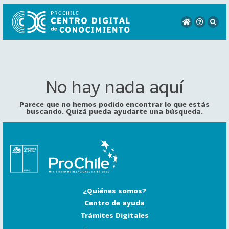
No hay nada aquí
VER
TODO
EL
Parece que no hemos podido encontrar lo que estás
CATÁLOGO
buscando. Quizá pueda ayudarte una búsqueda.
CATEGORÍAS
Año
Publicación
¿Quiénes somos?
129
2
Centro de ayuda
0
Trámites Digitales
2