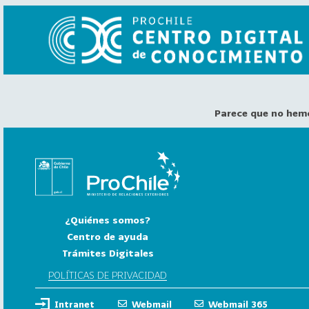
Parece que no hem
VER
TODO
EL
CATÁLOGO
CATEGORÍAS
Año
¿Quiénes somos?
Publicación
Centro de ayuda
Trámites Digitales
129
2
POLÍTICAS DE PRIVACIDAD
0
Intranet
Webmail
Webmail 365
2