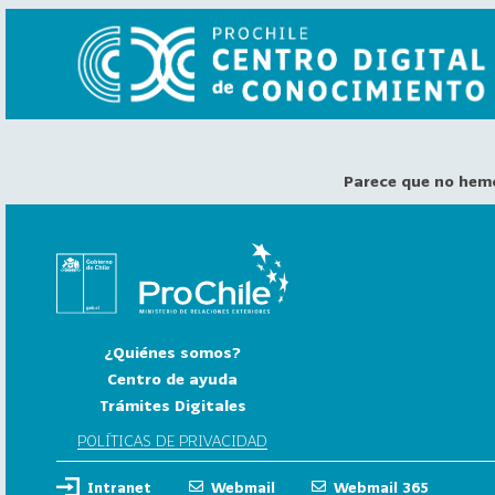
Parece que no hem
VER
TODO
EL
CATÁLOGO
CATEGORÍAS
Año
¿Quiénes somos?
Publicación
Centro de ayuda
Trámites Digitales
129
2
POLÍTICAS DE PRIVACIDAD
0
Intranet
Webmail
Webmail 365
2