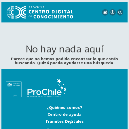
No hay nada aquí
VER
TODO
EL
Parece que no hemos podido encontrar lo que estás
CATÁLOGO
buscando. Quizá pueda ayudarte una búsqueda.
CATEGORÍAS
Año
Publicación
¿Quiénes somos?
129
2
Centro de ayuda
0
Trámites Digitales
2