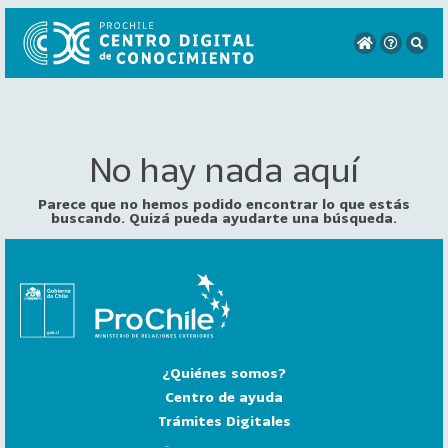
No hay nada aquí
VER
TODO
EL
Parece que no hemos podido encontrar lo que estás
CATÁLOGO
buscando. Quizá pueda ayudarte una búsqueda.
CATEGORÍAS
Año
Publicación
¿Quiénes somos?
129
2
Centro de ayuda
0
Trámites Digitales
2