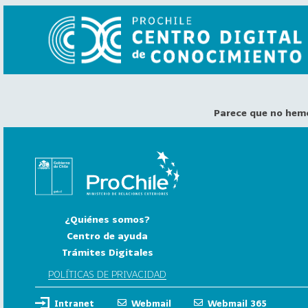
Parece que no hem
VER
TODO
EL
CATÁLOGO
CATEGORÍAS
Año
¿Quiénes somos?
Publicación
Centro de ayuda
Trámites Digitales
129
2
POLÍTICAS DE PRIVACIDAD
0
Intranet
Webmail
Webmail 365
2