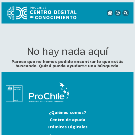
No hay nada aquí
VER
TODO
EL
Parece que no hemos podido encontrar lo que estás
CATÁLOGO
buscando. Quizá pueda ayudarte una búsqueda.
CATEGORÍAS
Año
Publicación
¿Quiénes somos?
129
2
Centro de ayuda
0
Trámites Digitales
2