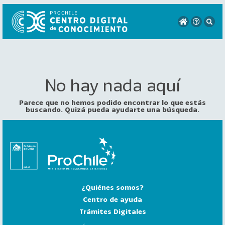
No hay nada aquí
VER
TODO
EL
Parece que no hemos podido encontrar lo que estás
CATÁLOGO
buscando. Quizá pueda ayudarte una búsqueda.
CATEGORÍAS
Año
Publicación
¿Quiénes somos?
129
2
Centro de ayuda
0
Trámites Digitales
2