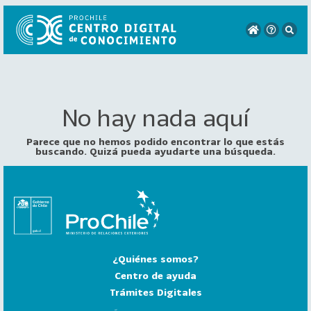
No hay nada aquí
VER
TODO
EL
Parece que no hemos podido encontrar lo que estás
CATÁLOGO
buscando. Quizá pueda ayudarte una búsqueda.
CATEGORÍAS
Año
Publicación
¿Quiénes somos?
129
2
Centro de ayuda
0
Trámites Digitales
2