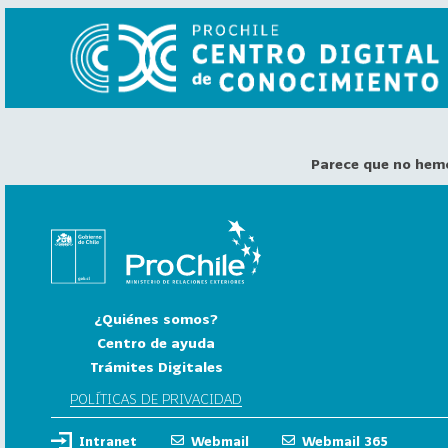
Parece que no hem
VER
TODO
EL
CATÁLOGO
CATEGORÍAS
Año
¿Quiénes somos?
Publicación
Centro de ayuda
Trámites Digitales
129
2
POLÍTICAS DE PRIVACIDAD
0
Intranet
Webmail
Webmail 365
2