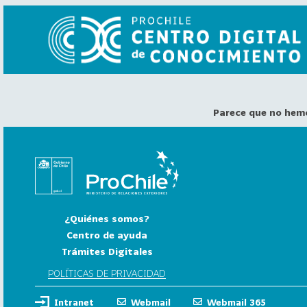
Parece que no hem
VER
TODO
EL
CATÁLOGO
CATEGORÍAS
Año
¿Quiénes somos?
Publicación
Centro de ayuda
Trámites Digitales
129
2
POLÍTICAS DE PRIVACIDAD
0
Intranet
Webmail
Webmail 365
2