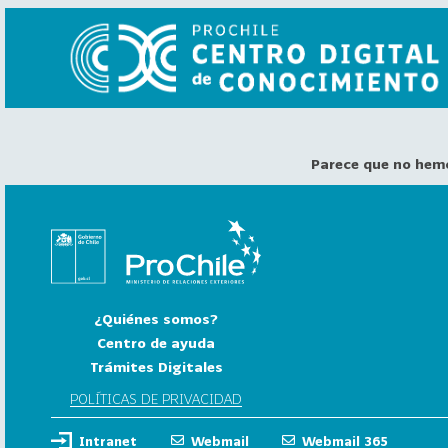
Parece que no hem
VER
TODO
EL
CATÁLOGO
CATEGORÍAS
Año
¿Quiénes somos?
Publicación
Centro de ayuda
Trámites Digitales
129
2
POLÍTICAS DE PRIVACIDAD
0
Intranet
Webmail
Webmail 365
2