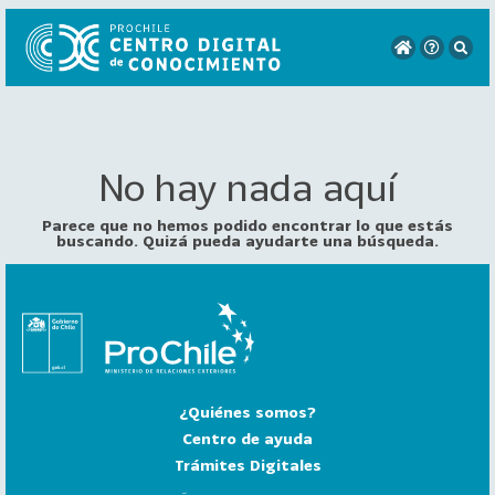
No hay nada aquí
VER
TODO
EL
Parece que no hemos podido encontrar lo que estás
CATÁLOGO
buscando. Quizá pueda ayudarte una búsqueda.
CATEGORÍAS
Año
Publicación
¿Quiénes somos?
129
2
Centro de ayuda
0
Trámites Digitales
2