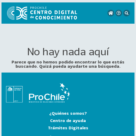
No hay nada aquí
VER
TODO
EL
Parece que no hemos podido encontrar lo que estás
CATÁLOGO
buscando. Quizá pueda ayudarte una búsqueda.
CATEGORÍAS
Año
Publicación
¿Quiénes somos?
129
2
Centro de ayuda
0
Trámites Digitales
2