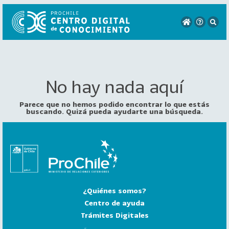
No hay nada aquí
VER
TODO
EL
Parece que no hemos podido encontrar lo que estás
CATÁLOGO
buscando. Quizá pueda ayudarte una búsqueda.
CATEGORÍAS
Año
Publicación
¿Quiénes somos?
129
2
Centro de ayuda
0
Trámites Digitales
2