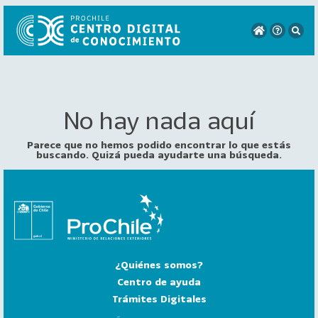
No hay nada aquí
VER
TODO
EL
Parece que no hemos podido encontrar lo que estás
CATÁLOGO
buscando. Quizá pueda ayudarte una búsqueda.
CATEGORÍAS
Año
Publicación
¿Quiénes somos?
129
2
Centro de ayuda
0
Trámites Digitales
2