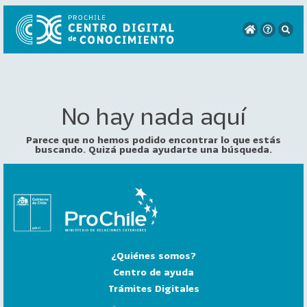
No hay nada aquí
VER
TODO
EL
Parece que no hemos podido encontrar lo que estás
CATÁLOGO
buscando. Quizá pueda ayudarte una búsqueda.
CATEGORÍAS
Año
Publicación
¿Quiénes somos?
129
2
Centro de ayuda
0
Trámites Digitales
2