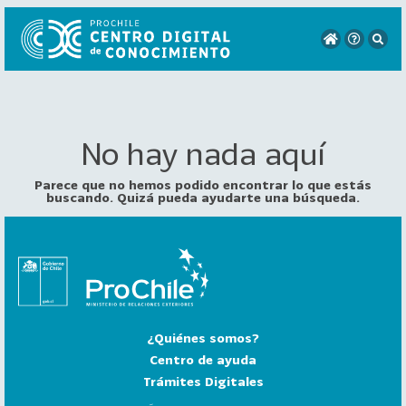
No hay nada aquí
VER
TODO
EL
Parece que no hemos podido encontrar lo que estás
CATÁLOGO
buscando. Quizá pueda ayudarte una búsqueda.
CATEGORÍAS
Año
Publicación
¿Quiénes somos?
129
2
Centro de ayuda
0
Trámites Digitales
2