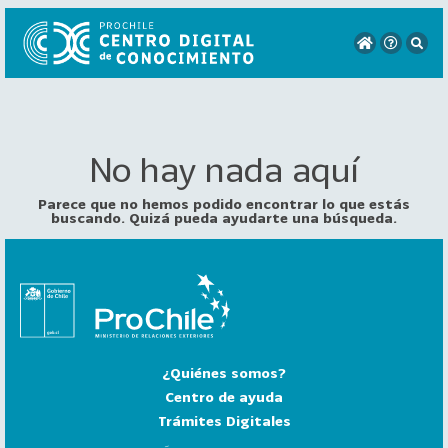
No hay nada aquí
VER
TODO
EL
Parece que no hemos podido encontrar lo que estás
CATÁLOGO
buscando. Quizá pueda ayudarte una búsqueda.
CATEGORÍAS
Año
Publicación
¿Quiénes somos?
129
2
Centro de ayuda
0
Trámites Digitales
2