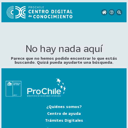
No hay nada aquí
VER
TODO
EL
Parece que no hemos podido encontrar lo que estás
CATÁLOGO
buscando. Quizá pueda ayudarte una búsqueda.
CATEGORÍAS
Año
Publicación
¿Quiénes somos?
129
2
Centro de ayuda
0
Trámites Digitales
2