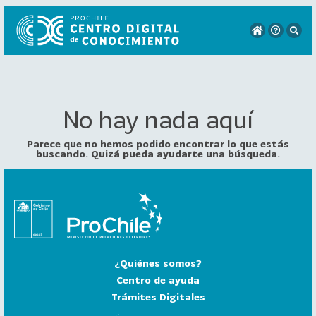
No hay nada aquí
VER
TODO
EL
Parece que no hemos podido encontrar lo que estás
CATÁLOGO
buscando. Quizá pueda ayudarte una búsqueda.
CATEGORÍAS
Año
Publicación
¿Quiénes somos?
129
2
Centro de ayuda
0
Trámites Digitales
2