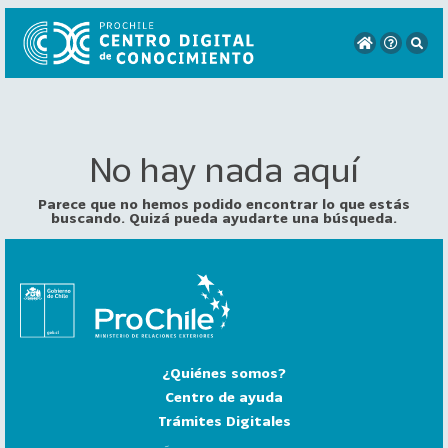
No hay nada aquí
VER
TODO
EL
Parece que no hemos podido encontrar lo que estás
CATÁLOGO
buscando. Quizá pueda ayudarte una búsqueda.
CATEGORÍAS
Año
Publicación
¿Quiénes somos?
129
2
Centro de ayuda
0
Trámites Digitales
2