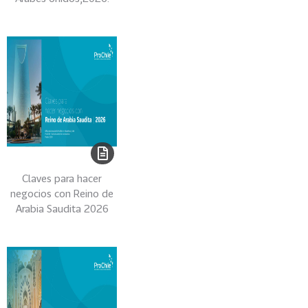
0
2
2
VER
MÁS
Sectores
222
T
o
Claves para hacer
negocios con Reino de
d
Arabia Saudita 2026
o
s
l
o
s
S