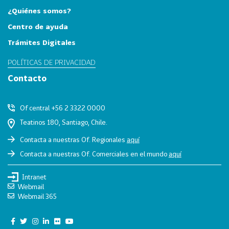
v
¿Quiénes somos?
a
s
Centro de ayuda
VER
Trámites Digitales
MÁS
POLÍTICAS DE PRIVACIDAD
Zonas
Contacto
Geográficas
Of central +56 2 3322 0000
Teatinos 180, Santiago, Chile.
118
T
Contacta a nuestras Of. Regionales
aquí
o
Contacta a nuestras Of. Comerciales en el mundo
aquí
d
a
Intranet
s
Webmail
L
Webmail 365
a
s
Z