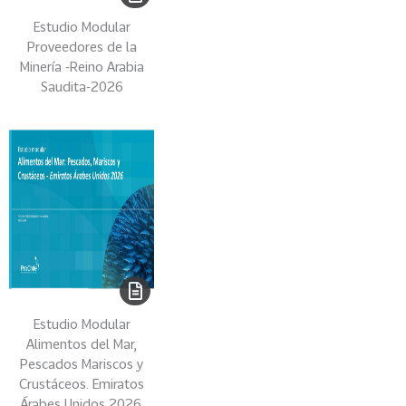
0
Estudio Modular
2
Proveedores de la
6
Minería -Reino Arabia
Saudita-2026
158
2
0
2
5
106
2
0
2
4
28
2
0
Estudio Modular
2
Alimentos del Mar,
3
Pescados Mariscos y
Crustáceos. Emiratos
15
2
Árabes Unidos,2026.