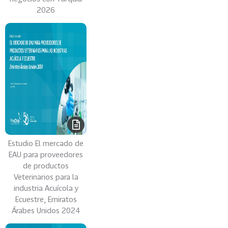
2026
s
69
S
e
r
v
i
c
i
o
s
Estudio El mercado de
39
I
EAU para proveedores
n
de productos
d
Veterinarios para la
u
industria Acuícola y
s
Ecuestre, Emiratos
t
Árabes Unidos 2024
r