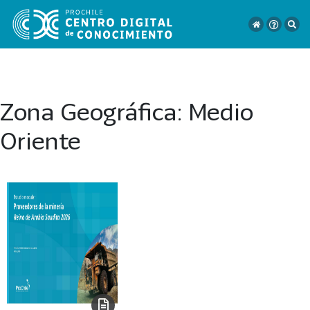
Zona Geográfica:
Medio
VER
Oriente
TODO
EL
CATÁLOGO
CATEGORÍAS
Año
Publicación
129
2