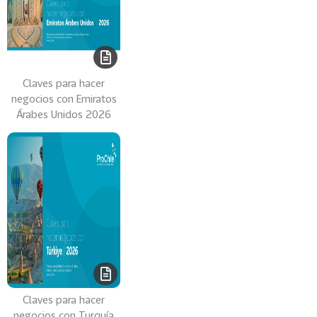
e
c
t
o
r
Claves para hacer
e
negocios con Emiratos
s
Árabes Unidos 2026
96
A
g
r
o
a
l
i
m
e
n
t
Claves para hacer
negocios con Turquía
o