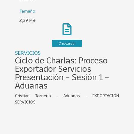
0
2
Tamaño
2
2,39 MB
VER
MÁS
Descargar
Sectores
SERVICIOS
Ciclo de Charlas: Proceso
Exportador Servicios
222
T
Presentación – Sesión 1 –
o
Aduanas
d
o
Cristian Torneria – Aduanas – EXPORTACIÓN
s
SERVICIOS
l
o
s
S