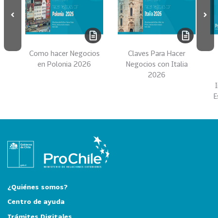
i
a
31
I
n
Como hacer Negocios
Claves Para Hacer
d
en Polonia 2026
Negocios con Italia
u
2026
s
t
E
r
i
a
s
C
r
e
a
¿Quiénes somos?
t
Centro de ayuda
i
Trámites Digitales