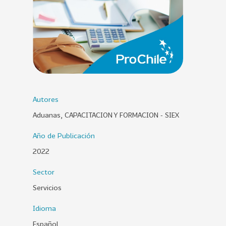
0
2
6
158
2
0
2
5
Autores
106
2
Aduanas, CAPACITACION Y FORMACION - SIEX
0
2
Año de Publicación
4
2022
28
2
Sector
0
2
Servicios
3
Idioma
15
2
Español