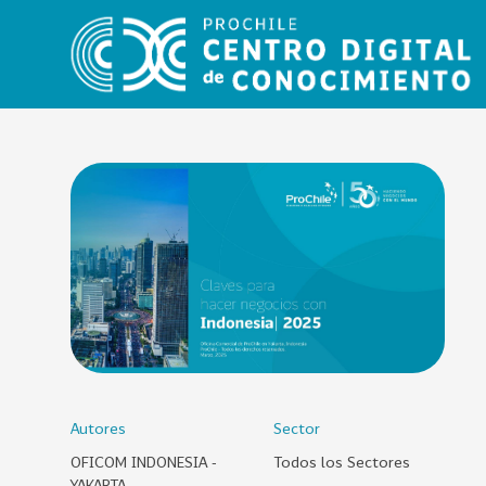
VER
TODO
EL
CATÁLOGO
CATEGORÍAS
Año
Publicación
Autores
Sector
OFICOM INDONESIA -
Todos los Sectores
129
2
YAKARTA