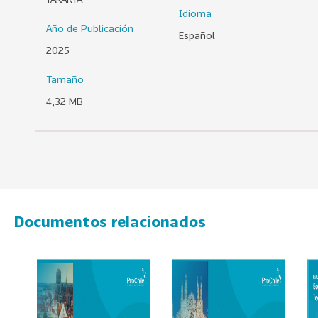
Idioma
0
Año de Publicación
2
Español
6
2025
158
2
Tamaño
0
4,32 MB
2
5
106
2
0
2
4
Documentos relacionados
28
2
0
2
3
15
2