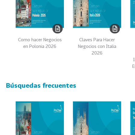
0
2
2
VER
MÁS
Como hacer Negocios
Claves Para Hacer
Sectores
en Polonia 2026
Negocios con Italia
2026
E
222
T
o
Búsquedas frecuentes
d
o
s
l
o
s
S