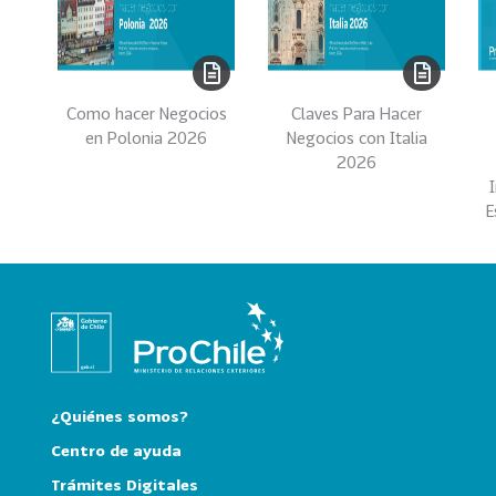
e
c
t
o
r
Como hacer Negocios
Claves Para Hacer
e
en Polonia 2026
Negocios con Italia
s
2026
96
A
E
g
r
o
a
l
i
m
e
¿Quiénes somos?
n
Centro de ayuda
t
Trámites Digitales
o