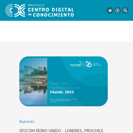
VER
TODO
EL
CATÁLOGO
CATEGORÍAS
Año
Publicación
Autores
OFICOM REINO UNIDO - LONDRES, PROCHILE
129
2