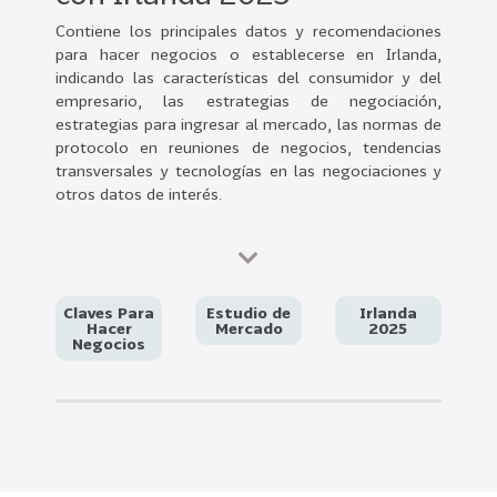
0
Contiene los principales datos y recomendaciones
2
para hacer negocios o establecerse en Irlanda,
2
indicando las características del consumidor y del
VER
empresario, las estrategias de negociación,
MÁS
estrategias para ingresar al mercado, las normas de
protocolo en reuniones de negocios, tendencias
Sectores
transversales y tecnologías en las negociaciones y
otros datos de interés.
222
T
o
d
Claves Para
Estudio de
Irlanda
Hacer
Mercado
2025
o
Negocios
s
l
o
s
S