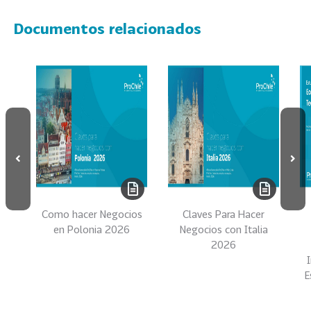
e
c
Documentos relacionados
t
o
r
e
s
96
A
g
r
o
a
l
Como hacer Negocios
Claves Para Hacer
i
en Polonia 2026
Negocios con Italia
m
2026
e
E
n
t
o