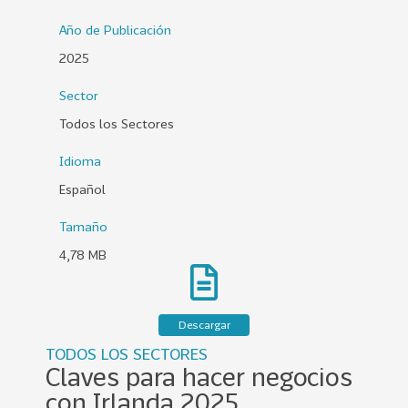
0
Año de Publicación
2
2025
6
Sector
158
2
0
Todos los Sectores
2
Idioma
5
Español
106
2
0
Tamaño
2
4,78 MB
4
28
2
0
Descargar
2
TODOS LOS SECTORES
3
Claves para hacer negocios
15
2
con Irlanda 2025