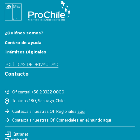
i
a
31
I
n
¿Quiénes somos?
d
Centro de ayuda
u
s
Trámites Digitales
t
POLÍTICAS DE PRIVACIDAD
r
i
Contacto
a
s
Of central +56 2 3322 0000
C
Teatinos 180, Santiago, Chile.
r
e
Contacta a nuestras Of. Regionales
aquí
a
Contacta a nuestras Of. Comerciales en el mundo
aquí
t
i
Intranet