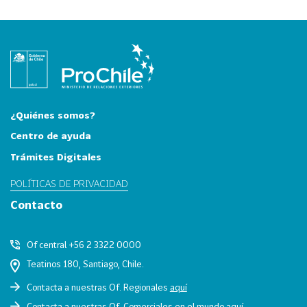
i
a
31
I
n
d
u
s
¿Quiénes somos?
t
Centro de ayuda
r
Trámites Digitales
i
a
POLÍTICAS DE PRIVACIDAD
s
Contacto
C
r
e
Of central +56 2 3322 0000
a
Teatinos 180, Santiago, Chile.
t
Contacta a nuestras Of. Regionales
aquí
i
Contacta a nuestras Of. Comerciales en el mundo
aquí