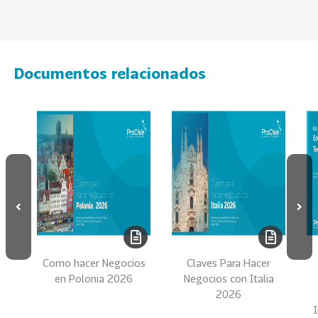
e
c
t
o
r
Documentos relacionados
e
s
96
A
g
r
o
a
l
i
m
Como hacer Negocios
Claves Para Hacer
e
en Polonia 2026
Negocios con Italia
n
2026
t
o