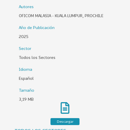
0
Autores
2
OFICOM MALASIA - KUALA LUMPUR, PROCHILE
6
Año de Publicación
158
2
2025
0
2
Sector
5
Todos los Sectores
106
2
0
Idioma
2
Español
4
Tamaño
28
2
3,19 MB
0
2
3
Descargar
15
2