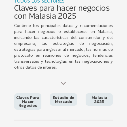
TODOS LOS SECTORES
0
Claves para hacer negocios
2
con Malasia 2025
2
VER
Contiene los principales datos y recomendaciones
MÁS
para hacer negocios o establecerse en Malasia,
indicando las características del consumidor y del
Sectores
empresario, las estrategias de negociación,
estrategias para ingresar al mercado, las normas de
protocolo en reuniones de negocios, tendencias
transversales y tecnologías en las negociaciones y
222
T
otros datos de interés.
o
d
o
s
Claves Para
Estudio de
Malasia
l
Hacer
Mercado
2025
Negocios
o
s
S