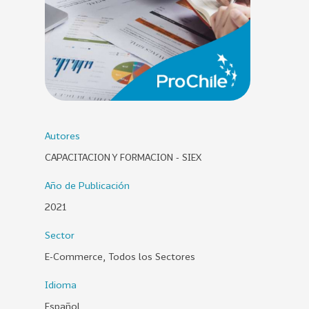
0
2
6
158
2
0
2
5
Autores
106
2
CAPACITACION Y FORMACION - SIEX
0
2
Año de Publicación
4
2021
28
2
Sector
0
2
E-Commerce, Todos los Sectores
3
Idioma
15
2
Español