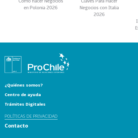
Como hacer Negocios
Claves Para Hacer
i
en Polonia 2026
Negocios con Italia
a
2026
31
I
n
E
d
u
s
t
r
i
a
¿Quiénes somos?
s
C
Centro de ayuda
r
Trámites Digitales
e
a
POLÍTICAS DE PRIVACIDAD
t
Contacto
i