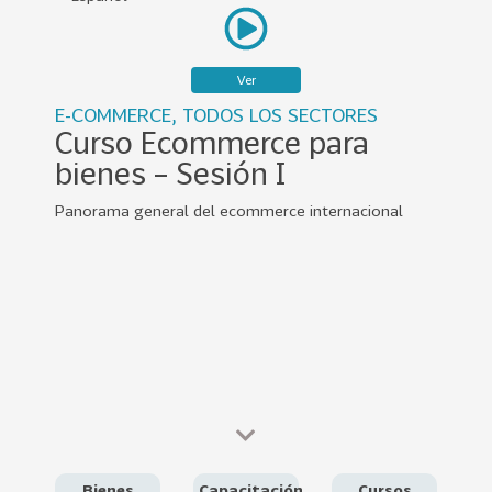
0
2
2
Ver
VER
E-COMMERCE, TODOS LOS SECTORES
MÁS
Curso Ecommerce para
bienes – Sesión I
Sectores
Panorama general del ecommerce internacional
222
T
o
d
o
s
l
o
s
S
Bienes
Capacitación
Cursos