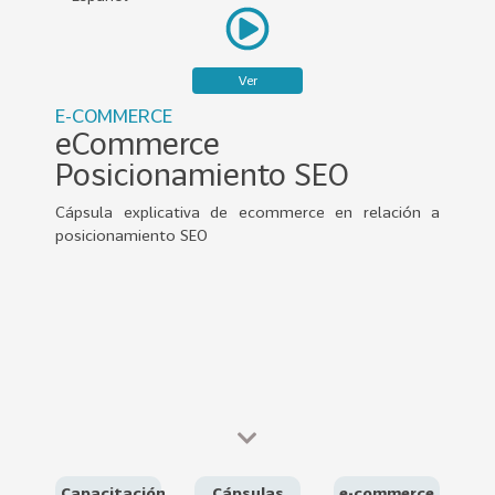
0
2
2
Ver
VER
E-COMMERCE
MÁS
eCommerce
Posicionamiento SEO
Sectores
Cápsula explicativa de ecommerce en relación a
posicionamiento SEO
222
T
o
d
o
s
l
o
s
S
Capacitación
Cápsulas
e-commerce