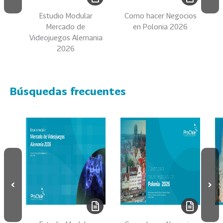
s
Estudio Modular
Como hacer Negocios
Mercado de
en Polonia 2026
69
S
Videojuegos Alemania
e
2026
r
v
i
c
Búsquedas frecuentes
i
o
s
39
I
n
d
u
s
t
r