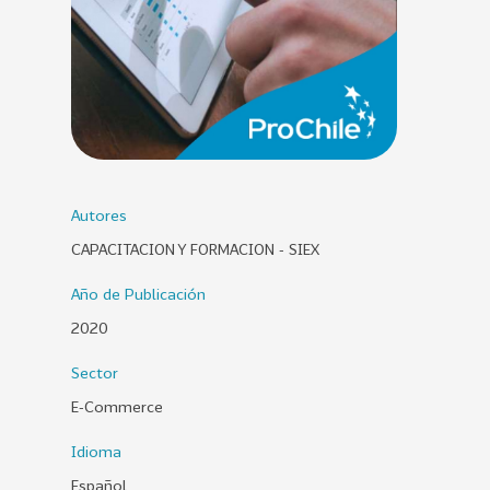
0
2
6
158
2
0
2
5
Autores
106
2
CAPACITACION Y FORMACION - SIEX
0
2
Año de Publicación
4
2020
28
2
Sector
0
2
E-Commerce
3
Idioma
15
2
Español