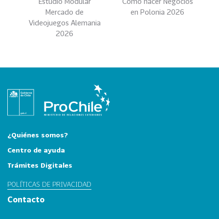
Estudio Modular
Como hacer Negocios
i
Mercado de
en Polonia 2026
a
Videojuegos Alemania
32
I
2026
n
d
u
s
t
r
i
a
¿Quiénes somos?
s
C
Centro de ayuda
r
Trámites Digitales
e
a
POLÍTICAS DE PRIVACIDAD
t
Contacto
i