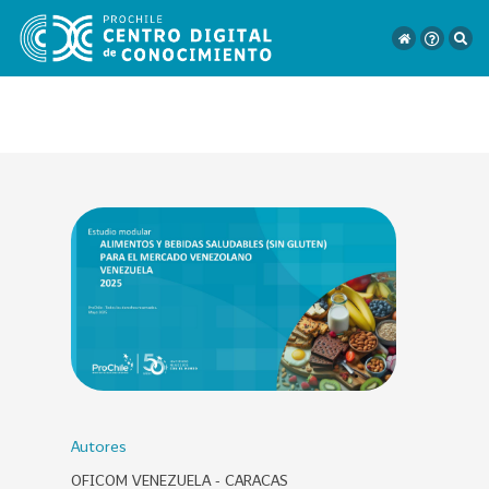
VER
TODO
EL
CATÁLOGO
CATEGORÍAS
Año
Publicación
Autores
OFICOM VENEZUELA - CARACAS
129
2