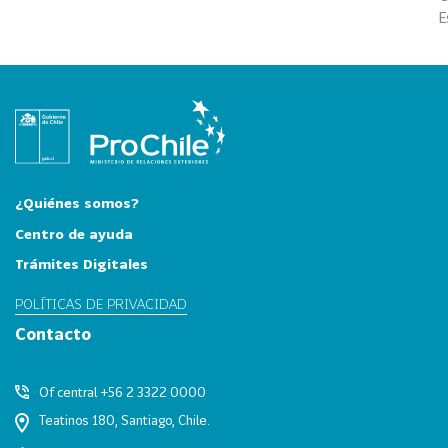
i
E
a
31
I
n
d
u
s
t
¿Quiénes somos?
r
i
Centro de ayuda
a
Trámites Digitales
s
POLÍTICAS DE PRIVACIDAD
C
r
Contacto
e
a
Of central +56 2 3322 0000
t
Teatinos 180, Santiago, Chile.
i