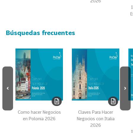
2026
s
E
69
S
e
r
Búsquedas frecuentes
v
i
c
i
o
s
39
I
n
d
u
Como hacer Negocios
Claves Para Hacer
s
en Polonia 2026
Negocios con Italia
t
2026
r