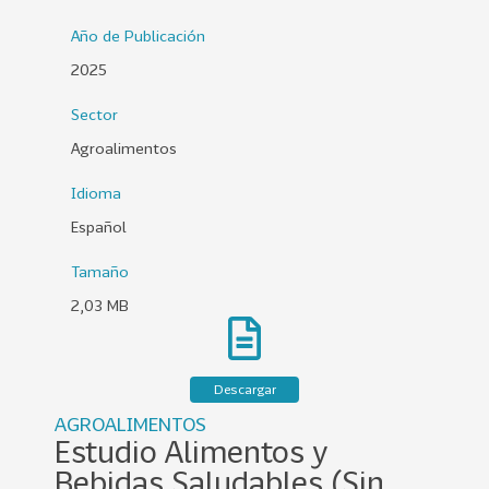
0
Año de Publicación
2
2025
6
Sector
158
2
0
Agroalimentos
2
Idioma
5
Español
106
2
0
Tamaño
2
2,03 MB
4
28
2
0
Descargar
2
AGROALIMENTOS
3
Estudio Alimentos y
15
2
Bebidas Saludables (Sin