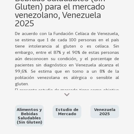
0
Gluten) para el mercado
2
venezolano, Venezuela
2
2025
VER
MÁS
De acuerdo con la Fundación Celíaca de Venezuela,
se estima que 1 de cada 100 personas en el país
Sectores
tiene intolerancia al gluten o es celíaca. Sin
embargo, entre el 87% y el 90% de estas personas
aún desconocen su condición, y el porcentaje de
pacientes sin diagnóstico en Venezuela alcanza el
222
T
99,6%. Se estima que en torno a un 8% de la
o
población venezolana es alérgica o sensible al
gluten.
d
El presente estudio de mercado tiene como objetivo
o
analizar la viabilidad y las oportunidades para la
s
introducción y comercialización de alimentos y
l
bebidas saludables sin gluten de Chile en el mercado
Alimentos y
Estudio de
Venezuela
o
Bebidas
Mercado
2025
venezolano.
Saludables
s
Chile posee excelente imagen y aceptación como
(Sin Gluten)
S
proveedor confiable y sigue siendo un gran atractivo
las preferencias arancelarias (cero arancel) que