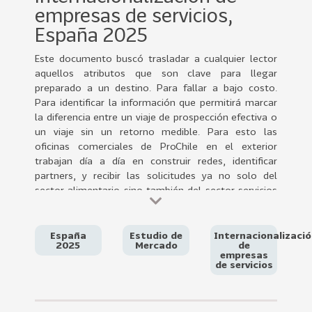
0
empresas de servicios,
2
España 2025
2
Este documento buscó trasladar a cualquier lector
VER
aquellos atributos que son clave para llegar
MÁS
preparado a un destino. Para fallar a bajo costo.
Para identificar la información que permitirá marcar
Sectores
la diferencia entre un viaje de prospección efectiva o
un viaje sin un retorno medible. Para esto las
oficinas comerciales de ProChile en el exterior
trabajan día a día en construir redes, identificar
222
T
partners, y recibir las solicitudes ya no solo del
o
sector alimentario sino también del sector servicios
d
de base tecnológica. El alza en la presencia de Chile
o
en espacios feriales y conferencias, la asignación de
s
presupuestos colaborativos entre ProChile y Corfo, y
España
Estudio de
Internacionalizaci
2025
Mercado
de
l
también gobiernos regionales, es una demostración
empresas
o
de que avanzamos en el sentido correcto.
de servicios
Todas las herramientas y sugerencias nacen de una
s
interpretación local de cómo las empresas que han
S
tenido buenos resultados han abordado sus