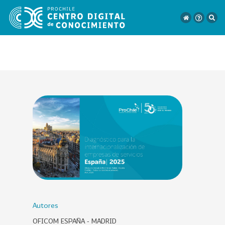
VER
TODO
EL
CATÁLOGO
CATEGORÍAS
Año
Publicación
Autores
OFICOM ESPAÑA - MADRID
129
2