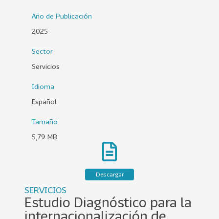
0
Año de Publicación
2
2025
6
Sector
158
2
0
Servicios
2
Idioma
5
Español
106
2
0
Tamaño
2
5,79 MB
4
28
2
0
Descargar
2
SERVICIOS
3
Estudio Diagnóstico para la
15
2
internacionalización de