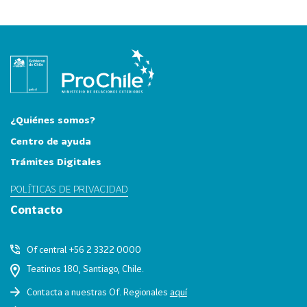
i
a
31
I
n
d
u
s
¿Quiénes somos?
t
Centro de ayuda
r
i
Trámites Digitales
a
POLÍTICAS DE PRIVACIDAD
s
C
Contacto
r
e
Of central +56 2 3322 0000
a
Teatinos 180, Santiago, Chile.
t
i
Contacta a nuestras Of. Regionales
aquí