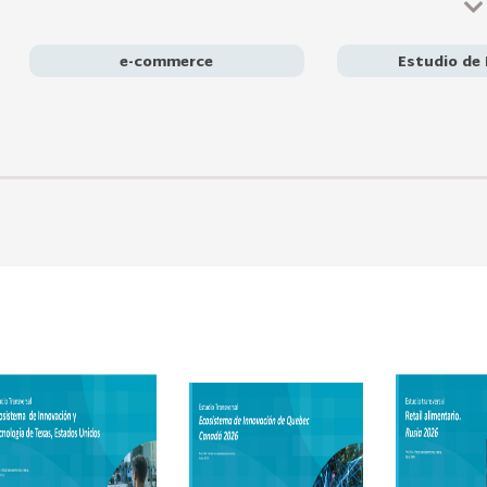
confrontamiento bélico entre Rusia y Ucrania, algunos de l
favorable comparado con los procedentes de los países “inam
fresca, fruta deshidratada, frutos secos, lácteos y otros, incl
e-commerce
Estudio de
europeos, norteamericanos, australianos y neozelandeses pagan
que hay que aprovechar para mejorar las exportaciones No Tradic