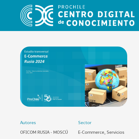
VER
TODO
EL
CATÁLOGO
CATEGORÍAS
Año
Publicación
Autores
Sector
OFICOM RUSIA - MOSCÚ
E-Commerce, Servicios
129
2