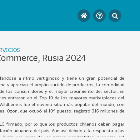
RVICIOS
Commerce, Rusia 2024
lándose a ritmo vertiginoso y tiene un gran potencial de
ine y aprecian el amplio surtido de productos, la comodidad
de los consumidores y el mayor crecimiento del sector. En
ies entraron en el Top 10 de los mayores marketplaces del
 Wildberries fue el noveno sitio más popular del mundo, con
s. Ozon, que ocupó el 10º puesto, registró 316 millones de
TLC firmado, por lo que los productos chilenos deben pagar
ación aduanera del país. Aun así, debido a la respuesta a las
 Rusia por parte de los países occidentales, producto del