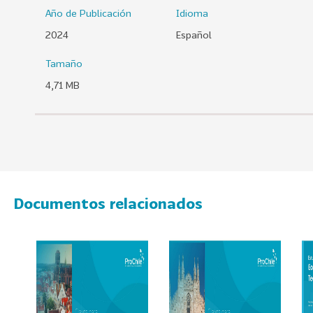
Año de Publicación
Idioma
0
2
2024
Español
6
Tamaño
158
2
4,71 MB
0
2
5
106
2
0
2
4
Documentos relacionados
28
2
0
2
3
15
2