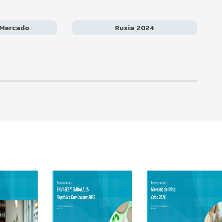
os productos chilenos se encuentran en una situación más
istosos”. Se trata de pescados, productos del mar, fruta
uso el vino paga un arancel de 12,5%, mientras que los vinos
 Mercado
Rusia 2024
 20%. No se trata de preferencias en sí, pero es un período
ionales, las cuales en 2023 llegaron a US$ 461 millones.