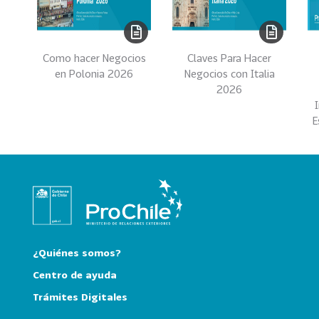
e
c
t
o
Como hacer Negocios
Claves Para Hacer
r
en Polonia 2026
Negocios con Italia
e
2026
s
E
96
A
g
r
o
a
l
i
m
¿Quiénes somos?
e
Centro de ayuda
n
Trámites Digitales
t
o