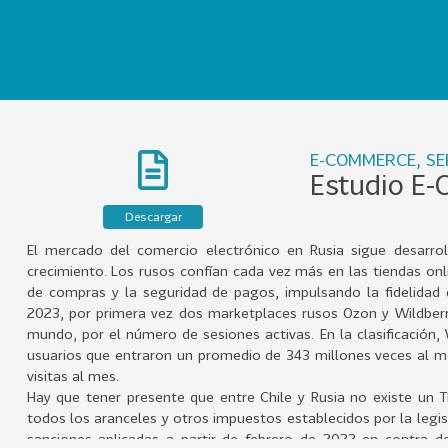
E-COMMERCE, SE
Estudio E-
Descargar
El mercado del comercio electrónico en Rusia sigue desarrol
crecimiento. Los rusos confían cada vez más en las tiendas onl
de compras y la seguridad de pagos, impulsando la fidelidad 
2023, por primera vez dos marketplaces rusos Ozon y Wildberr
mundo, por el número de sesiones activas. En la clasificación,
usuarios que entraron un promedio de 343 millones veces al me
visitas al mes.
Hay que tener presente que entre Chile y Rusia no existe un 
todos los aranceles y otros impuestos establecidos por la legisl
sanciones aplicadas a partir de febrero de 2022 en contra de