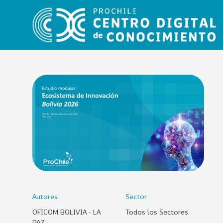
VER
TODO
EL
CATÁLOGO
CATEGORÍAS
Año
Publicación
Autores
Sector
OFICOM BOLIVIA - LA
Todos los Sectores
129
2
PAZ