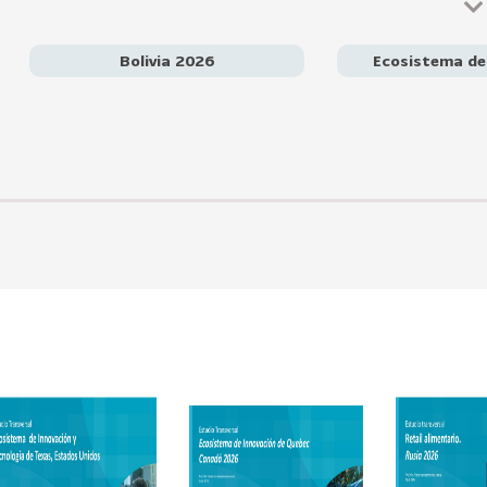
regulatoria y dificultades de escalamiento del ecosistema in
estrategia en alianzas con hubs tecnológicos y socios locales, 
de conocimiento, participación en sectores de alto crecimi
Bolivia 2026
Ecosistema de
presencia gradual basada en confianza y colaboración regional.