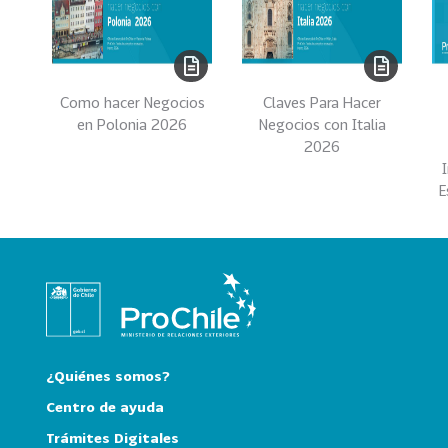
e
c
t
o
r
Como hacer Negocios
Claves Para Hacer
e
en Polonia 2026
Negocios con Italia
s
2026
96
A
E
g
r
o
a
l
i
m
e
¿Quiénes somos?
n
Centro de ayuda
t
Trámites Digitales
o