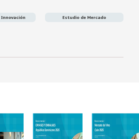
novador local. El estudio recomienda que Chile enfoque su
adaptación de soluciones al contexto boliviano, transferencia
ento como pagos digitales y AgTech, y desarrollo de una
 Innovación
Estudio de Mercado