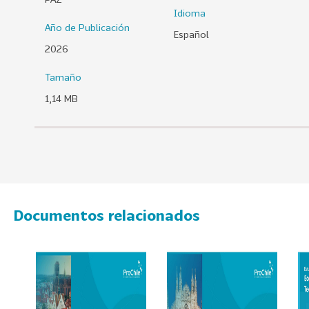
Idioma
0
Año de Publicación
2
Español
6
2026
158
2
Tamaño
0
1,14 MB
2
5
106
2
0
2
4
Documentos relacionados
28
2
0
2
3
15
2