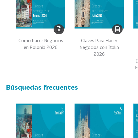
0
2
2
VER
MÁS
Como hacer Negocios
Claves Para Hacer
Sectores
en Polonia 2026
Negocios con Italia
2026
E
222
T
o
Búsquedas frecuentes
d
o
s
l
o
s
S