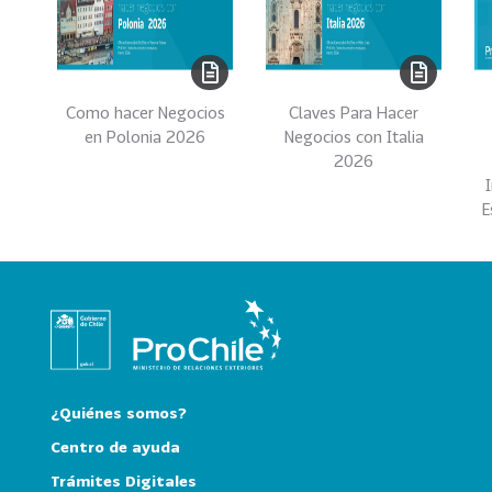
e
c
t
o
r
Como hacer Negocios
Claves Para Hacer
e
en Polonia 2026
Negocios con Italia
s
2026
96
A
E
g
r
o
a
l
i
m
e
¿Quiénes somos?
n
Centro de ayuda
t
Trámites Digitales
o