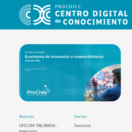
VER
TODO
EL
CATÁLOGO
CATEGORÍAS
Año
Publicación
Autores
Sector
OFICOM TAILANDIA -
Servicios
129
2
BANGKOK