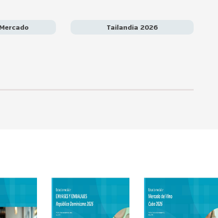
de ecosistemas consolidados como Singapur, Indonesia y
encias culturales y regulatorias, y la creciente exigencia de
recomienda que Chile enfoque su estrategia en programas de
 Mercado
Tailandia 2026
 organismos públicos tailandeses, adaptación de su oferta al
ASEAN-scale” para expandirse de manera gradual y sostenible