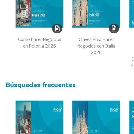
0
2
2
VER
MÁS
Como hacer Negocios
Claves Para Hacer
Sectores
en Polonia 2026
Negocios con Italia
2026
E
222
T
o
Búsquedas frecuentes
d
o
s
l
o
s
S