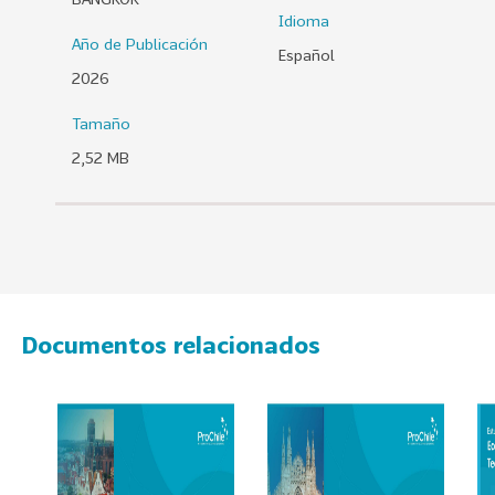
Idioma
0
Año de Publicación
2
Español
6
2026
158
2
Tamaño
0
2,52 MB
2
5
106
2
0
2
4
Documentos relacionados
28
2
0
2
3
15
2