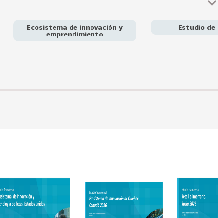
enfrenta desafíos importantes como la fuerte competencia 
Vietnam, la necesidad de establecer alianzas locales, las difer
soluciones altamente especializadas y escalables. El estudio 
Ecosistema de innovación y
Estudio de
soft landing, alianzas con hubs de innovación, corporaciones y
emprendimiento
mercado local y desarrollo de una estrategia “Thailand-first, 
hacia el resto del Sudeste Asiático.