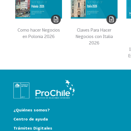
e
c
t
o
r
Como hacer Negocios
Claves Para Hacer
e
en Polonia 2026
Negocios con Italia
s
2026
96
A
E
g
r
o
a
l
i
m
e
¿Quiénes somos?
n
Centro de ayuda
t
Trámites Digitales
o