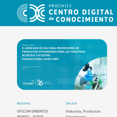
VER
TODO
EL
CATÁLOGO
CATEGORÍAS
Año
Publicación
Autores
Sector
OFICOM EMIRATOS
Industria, Productos
129
2
ARABES - DUBAI
Veterinarios