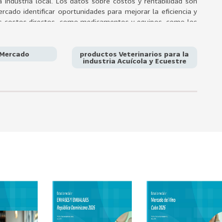
 industria local. Los datos sobre costos y rentabilidad son
cado identificar oportunidades para mejorar la eficiencia y
 los costos directos, como medicamentos y equipos, como los
 Mercado
productos Veterinarios para la
industria Acuícola y Ecuestre