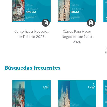
0
2
2
VER
MÁS
Como hacer Negocios
Claves Para Hacer
Sectores
en Polonia 2026
Negocios con Italia
2026
E
222
T
o
Búsquedas frecuentes
d
o
s
l
o
s
S