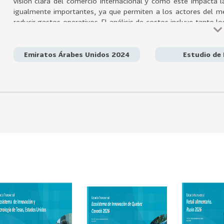
visión clara del comercio internacional y cómo éste impacta la
igualmente importantes, ya que permiten a los actores del mer
reducir gastos operativos. El análisis de costos incluye tanto
indirectos, como salarios y mantenimiento de instalaciones.
Emiratos Árabes Unidos 2024
Estudio de