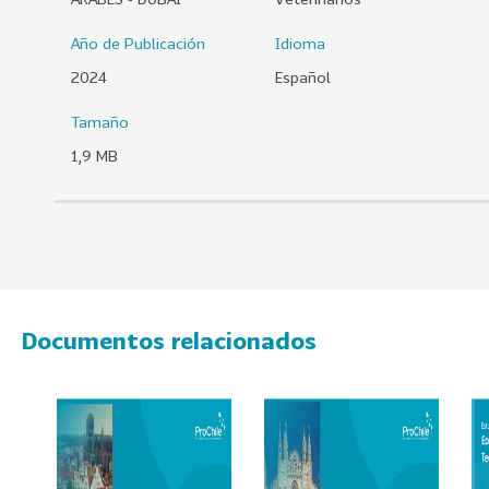
0
Año de Publicación
Idioma
2
6
2024
Español
158
2
Tamaño
0
1,9 MB
2
5
106
2
0
2
4
Documentos relacionados
28
2
0
2
3
15
2