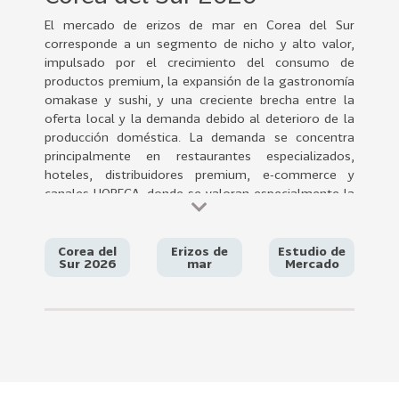
0
El mercado de erizos de mar en Corea del Sur
2
corresponde a un segmento de nicho y alto valor,
2
impulsado por el crecimiento del consumo de
VER
productos premium, la expansión de la gastronomía
MÁS
omakase y sushi, y una creciente brecha entre la
oferta local y la demanda debido al deterioro de la
Sectores
producción doméstica. La demanda se concentra
principalmente en restaurantes especializados,
hoteles, distribuidores premium, e-commerce y
canales HORECA, donde se valoran especialmente la
222
T
calidad, la trazabilidad, la inocuidad y el suministro
o
estable durante todo el año.
d
Corea del
Erizos de
Estudio de
Chile posee una oportunidad estratégica para
Sur 2026
mar
Mercado
o
consolidar su posición como uno de los principales
s
proveedores de erizo congelado, aprovechando su
l
complementariedad estacional con la producción
o
coreana, el arancel 0% derivado del TLC y su
experiencia exportadora en productos del mar de
s
alta calidad. Sin embargo, enfrenta desafíos
S
importantes como la preferencia cultural por el