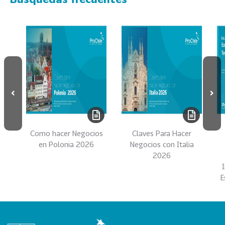
s
69
S
e
r
v
i
c
i
o
s
Como hacer Negocios
Claves Para Hacer
39
I
en Polonia 2026
Negocios con Italia
2026
n
d
E
u
s
t
r