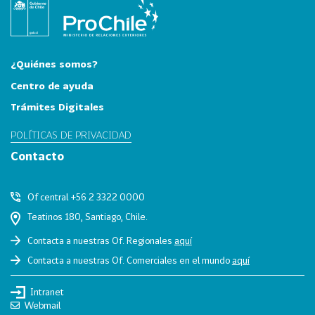
i
a
31
I
n
¿Quiénes somos?
d
Centro de ayuda
u
Trámites Digitales
s
t
POLÍTICAS DE PRIVACIDAD
r
Contacto
i
a
s
Of central +56 2 3322 0000
C
Teatinos 180, Santiago, Chile.
r
Contacta a nuestras Of. Regionales
aquí
e
Contacta a nuestras Of. Comerciales en el mundo
aquí
a
t
Intranet
i
Webmail