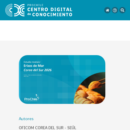
VER
TODO
EL
CATÁLOGO
CATEGORÍAS
Año
Publicación
Autores
OFICOM COREA DEL SUR - SEÚL
129
2