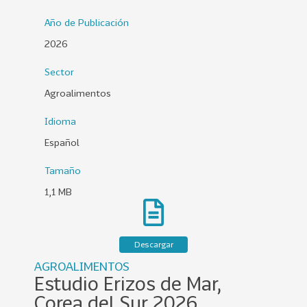
0
Año de Publicación
2
2026
6
Sector
158
2
0
Agroalimentos
2
Idioma
5
Español
106
2
0
Tamaño
2
1,1 MB
4
28
2
0
Descargar
2
AGROALIMENTOS
3
Estudio Erizos de Mar,
15
2
Corea del Sur 2026