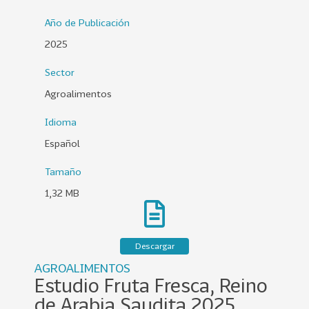
0
Año de Publicación
2
2025
6
Sector
158
2
0
Agroalimentos
2
Idioma
5
Español
106
2
0
Tamaño
2
1,32 MB
4
28
2
0
Descargar
2
AGROALIMENTOS
3
Estudio Fruta Fresca, Reino
15
2
de Arabia Saudita 2025