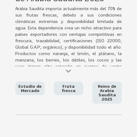
0
Arabia Saudita importa actualmente más del 70% de
2
sus frutas frescas, debido a sus condiciones
2
climáticas extremas y disponibilidad limitada de
VER
agua. Esta dependencia crea un nicho atractivo para
MÁS
países exportadores con ventajas competitivas en
frescura, trazabilidad, certificaciones (ISO 22000,
Sectores
Global G.A.P; orgánico), y disponibilidad todo el año.
Productos como naranja, el limón, el plátano, la
manzana, los berries, los dátiles, los cocos y las
uvas tienen alta rotación en puntos de venta
222
T
premium y supermercados de alta gama como
o
Tamimi, Danube y Spinneys.
La combinación de un entorno institucional
d
Estudio de
Fruta
Reino de
Mercado
fresca
Arabia
favorable, tecnología emergente y un consumidor
o
Saudita
final cada vez más informado, presenta una
2025
s
situación ideal para la entrada de nuevos actores.
l
Esta presentación analiza el entorno de mercado,
o
las tendencias clave, regulaciones, estructura
s
competitiva y estrategias recomendadas para
S
posicionarse con éxito en este dinámico sector del
Reino de Arabia Saudita.