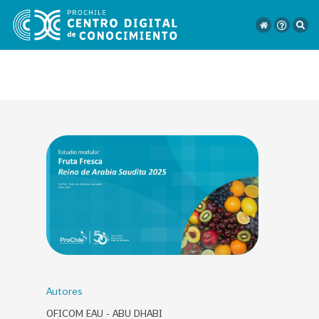
VER
TODO
EL
CATÁLOGO
CATEGORÍAS
Año
Publicación
Autores
OFICOM EAU - ABU DHABI
129
2