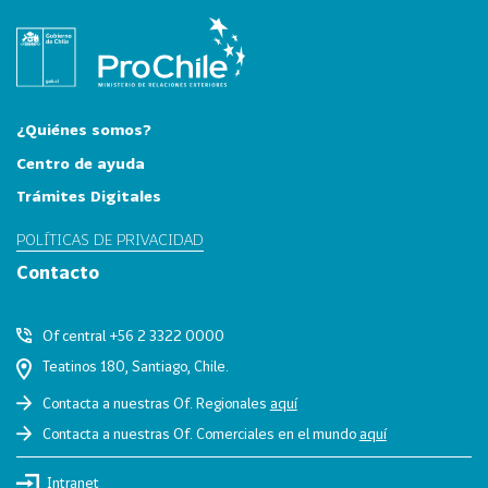
i
a
31
I
n
d
¿Quiénes somos?
u
Centro de ayuda
s
Trámites Digitales
t
r
POLÍTICAS DE PRIVACIDAD
i
Contacto
a
s
C
Of central +56 2 3322 0000
r
Teatinos 180, Santiago, Chile.
e
Contacta a nuestras Of. Regionales
aquí
a
Contacta a nuestras Of. Comerciales en el mundo
aquí
t
i
Intranet