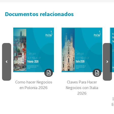
e
c
t
Documentos relacionados
o
r
e
s
96
A
g
r
o
a
l
Como hacer Negocios
Claves Para Hacer
i
en Polonia 2026
Negocios con Italia
m
2026
e
n
E
t
o