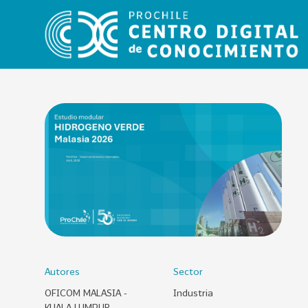
VER
TODO
EL
CATÁLOGO
CATEGORÍAS
Año
Publicación
Autores
Sector
OFICOM MALASIA -
Industria
129
2
KUALA LUMPUR