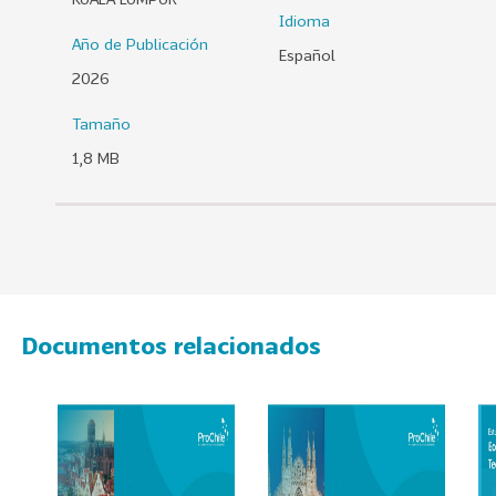
Idioma
0
Año de Publicación
2
Español
6
2026
158
2
Tamaño
0
1,8 MB
2
5
106
2
0
2
4
Documentos relacionados
28
2
0
2
3
15
2