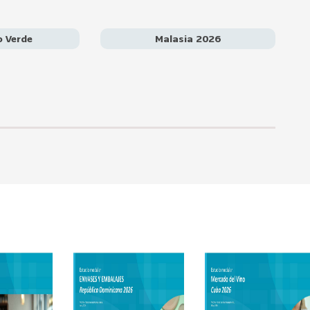
tándares internacionales para el comercio de hidrógeno verde.
talecer la cooperación con actores públicos y privados de
ollar alianzas tecnológicas y posicionarse como un proveedor
 Verde
Malasia 2026
 creciente demanda energética de Asia.