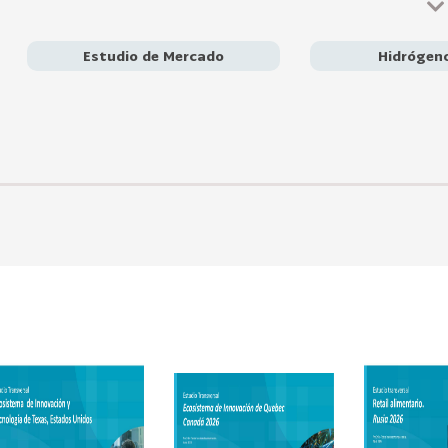
locales, las exigencias de infraestructura y la evolución de es
El estudio recomienda que Chile enfoque su estrategia en for
Malasia, participar en ferias y plataformas regionales, desarr
Estudio de Mercado
Hidrógeno
confiable de hidrógeno verde y sus derivados para abastecer la