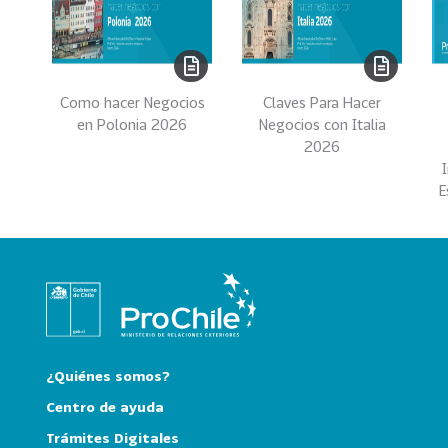
e
c
t
o
r
Como hacer Negocios
Claves Para Hacer
e
en Polonia 2026
Negocios con Italia
s
2026
96
A
E
g
r
o
a
l
i
m
e
¿Quiénes somos?
n
Centro de ayuda
t
Trámites Digitales
o