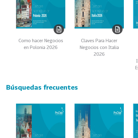
0
2
2
VER
MÁS
Como hacer Negocios
Claves Para Hacer
Sectores
en Polonia 2026
Negocios con Italia
2026
E
222
T
o
Búsquedas frecuentes
d
o
s
l
o
s
S